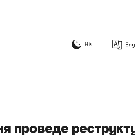
Ніч
Eng
День
ня проведе реструкт