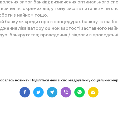
волення вимог банків); визначення оптимального сп
вчинення окремих дій, у тому числі з питань зміни с
роботи з майном тощо.
ій банку як кредитора в процедурах банкрутства бор
ження ліквідатору оцінок вартості заставного майна 
едурі банкрутства; проведення / відмови в проведенн
обалась новина? Поділіться нею зі своїми друзями у соціальних ме