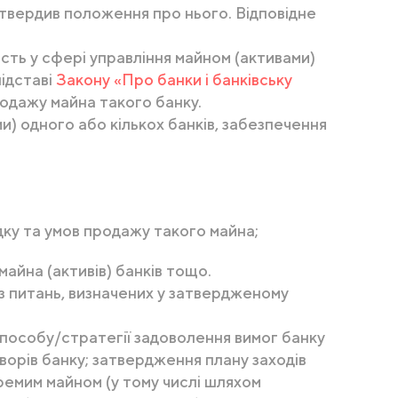
затвердив положення про нього. Відповідне
сть у сфері управління майном (активами)
підставі
Закону «Про банки і банківську
одажу майна такого банку.
и) одного або кількох банків, забезпечення
дку та умов продажу такого майна;
айна (активів) банків тощо.
з питань, визначених у затвердженому
пособу/стратегії задоволення вимог банку
ворів банку; затвердження плану заходів
ремим майном (у тому числі шляхом