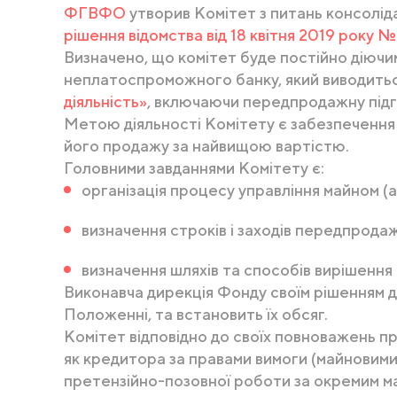
ФГВФО
утворив Комітет з питань консолідац
рішення відомства від 18 квітня 2019 року 
Визначено, що комітет буде постійно діючи
неплатоспроможного банку, який виводиться
діяльність»
, включаючи передпродажну підг
Метою діяльності Комітету є забезпечення о
його продажу за найвищою вартістю.
Головними завданнями Комітету є:
організація процесу управління майном (а
визначення строків і заходів передпродаж
визначення шляхів та способів вирішення
Виконавча дирекція Фонду своїм рішенням д
Положенні, та встановить їх обсяг.
Комітет відповідно до своїх повноважень 
як кредитора за правами вимоги (майновими
претензійно-позовної роботи за окремим ма