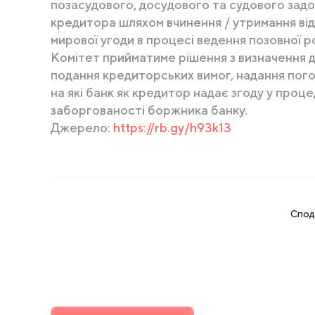
позасудового, досудового та судового задо
кредитора шляхом вчинення / утримання від 
мирової угоди в процесі ведення позовної 
Комітет прийматиме рішення з визначення д
подання кредиторських вимог, надання погод
на які банк як кредитор надає згоду у проц
заборгованості боржника банку.
Джерело:
https://rb.gy/h93k13
Спод