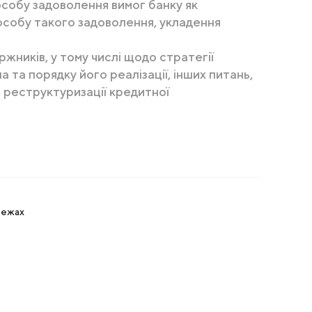
особу задоволення вимог банку як
пособу такого задоволення, укладення
жників, у тому числі щодо стратегії
та порядку його реалізації, інших питань,
і реструктуризації кредитної
режах