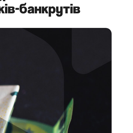
ів-банкрутів