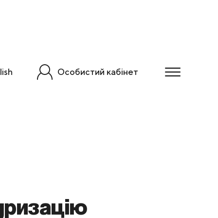
lish
Особистий кабінет
уризацію