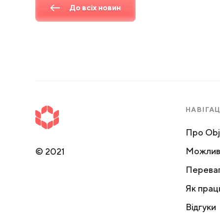
До всіх новин
НАВІГАЦ
Про Obj
Можлив
©
2021
Перева
Як прац
Відгуки