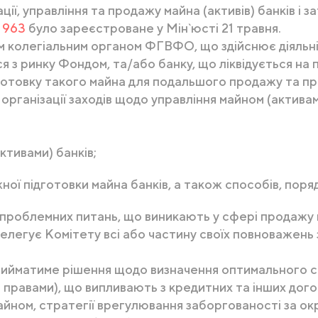
ії, управління та продажу майна (активів) банків і 
№ 963
було зареєстроване у Мін`юсті 21 травня.
м колегіальним органом ФГВФО, що здійснює діяльні
 з ринку Фондом, та/або банку, що ліквідується на 
отовку такого майна для подальшого продажу та пр
рганізації заходів щодо управління майном (активам
ктивами) банків;
ної підготовки майна банків, а також способів, поря
 проблемних питань, що виникають у сфері продажу м
елегує Комітету всі або частину своїх повноважень 
прийматиме рішення щодо визначення оптимального с
 правами), що випливають з кредитних та інших дого
йном, стратегії врегулювання заборгованості за ок