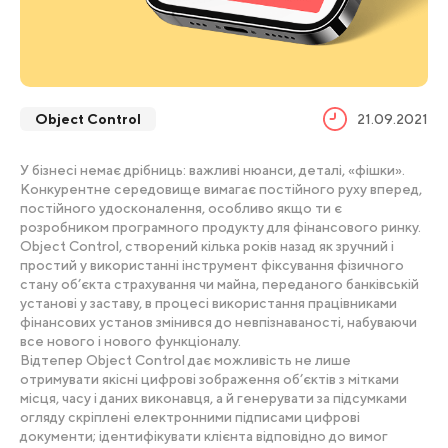
Object Control
21.09.2021
У бізнесі немає дрібниць: важливі нюанси, деталі, «фішки».
Конкурентне середовище вимагає постійного руху вперед,
постійного удосконалення, особливо якщо ти є
розробником програмного продукту для фінансового ринку.
Object Control, створений кілька років назад як зручний і
простий у використанні інструмент фіксування фізичного
стану об’єкта страхування чи майна, переданого банківській
установі у заставу, в процесі використання працівниками
фінансових установ змінився до невпізнаваності, набуваючи
все нового і нового функціоналу.
Відтепер Object Control дає можливість не лише
отримувати якісні цифрові зображення об’єктів з мітками
місця, часу і даних виконавця, а й генерувати за підсумками
огляду скріплені електронними підписами цифрові
документи; ідентифікувати клієнта відповідно до вимог